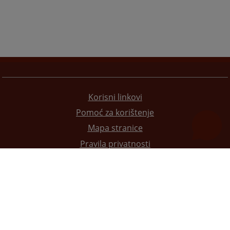
Korisni linkovi
Pomoć za korištenje
Mapa stranice
Pravila privatnosti
Redizajn web stranice je finansirala Evropska unija. Za njen sadržaj isključivo je odgovorno
Visoko sudsko i tužilačko vijeće BiH i ona ne odražava nužno stavove Evropske unije.