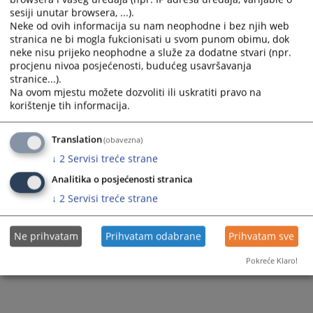
podnesak potpisati i navesti adresu.
sesiji unutar browsera, ...).
Prikazana vijest je na
:
Srpski jezik
Neke od ovih informacija su nam neophodne i bez njih web
stranica ne bi mogla fukcionisati u svom punom obimu, dok
1959
PREGLEDA
neke nisu prijeko neophodne a služe za dodatne stvari (npr.
procjenu nivoa posjećenosti, budućeg usavršavanja
stranice...).
Na ovom mjestu možete dozvoliti ili uskratiti pravo na
korištenje tih informacija.
Translation
(obavezna)
↓
2
Servisi treće strane
Analitika o posjećenosti stranica
↓
2
Servisi treće strane
Ne prihvatam
Prihvatam odabrane
Prihvatam sve
Pokreće Klaro!