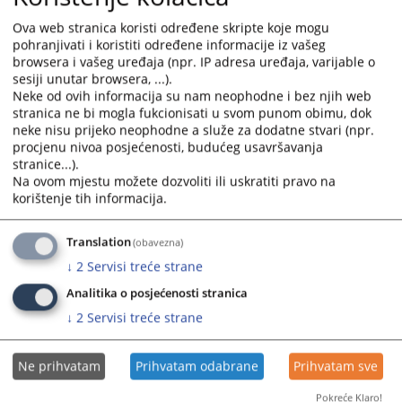
sa odredbama zakona o Izvršnom postupku.
and
and
Ova web stranica koristi određene skripte koje mogu
13.07.2023.
select
select
pohranjivati i koristiti određene informacije iz vašeg
a
a
browsera i vašeg uređaja (npr. IP adresa uređaja, varijable o
date.
date.
sesiji unutar browsera, ...).
Press
Press
Neke od ovih informacija su nam neophodne i bez njih web
the
the
stranica ne bi mogla fukcionisati u svom punom obimu, dok
neke nisu prijeko neophodne a služe za dodatne stvari (npr.
question
question
procjenu nivoa posjećenosti, budućeg usavršavanja
mark
mark
stranice...).
key
key
Na ovom mjestu možete dozvoliti ili uskratiti pravo na
to
to
korištenje tih informacija.
get
get
the
the
Translation
(obavezna)
keyboard
keyboard
↓
2
Servisi treće strane
shortcuts
shortcuts
for
for
Analitika o posjećenosti stranica
changing
changing
↓
2
Servisi treće strane
dates.
dates.
Ne prihvatam
Prihvatam odabrane
Prihvatam sve
Pokreće Klaro!