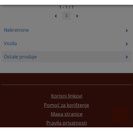
1 - 1 / 1
1
Nekretnine
Vozila
Ostale prodaje
Korisni linkovi
Pomoć za korištenje
Mapa stranice
Pravila privatnosti