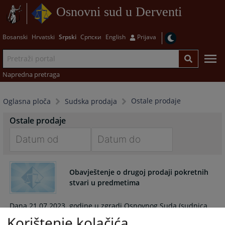
Osnovni sud u Derventi
Bosanski
Hrvatski
Srpski
Српски
English
Prijava
Napredna pretraga
Ostale prodaje
Oglasna ploča
Sudska prodaja
Ostale prodaje
Navigate
Navigate
forward
forward
Obavještenje o drugoj prodaji pokretnih
to
to
stvari u predmetima
interact
interact
with
with
Dana 21.07.2023. godine u zgradi Osnovnog Suda (sudnica
the
the
broj 19), održaće se druga prodaja pokretnih stvari u skladu
Korištenje kolačića
calendar
calendar