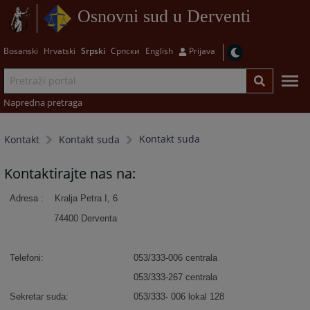
Osnovni sud u Derventi
Bosanski
Hrvatski
Srpski
Српски
English
Prijava
Napredna pretraga
Kontakt suda
Kontakt
Kontakt suda
Kontaktirajte nas na:
Adresa : Kralja Petra I, 6
74400 Derventa
Telefoni:
053/333-006 centrala
053/333-267 centrala
Sekretar suda:
053/333- 006 lokal 128