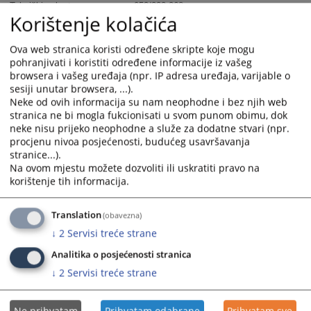
Tehnički sekretar:
053/333-268
Korištenje kolačića
Fax:
053/333-269
ossud-derventa@pravosudje.ba
e-mail:
Ova web stranica koristi određene skripte koje mogu
pohranjivati i koristiti određene informacije iz vašeg
ime.prezime@pravosudje.ba
ili za sve zaposlene
browsera i vašeg uređaja (npr. IP adresa uređaja, varijable o
u Osnovnom
npr.
sesiji unutar browsera, ...).
marko.maric@pravosudje.ba
sudu u Derventi (sudovima
Neke od ovih informacija su nam neophodne i bez njih web
stranica ne bi mogla fukcionisati u svom punom obimu, dok
u BiH):
neke nisu prijeko neophodne a služe za dodatne stvari (npr.
procjenu nivoa posjećenosti, budućeg usavršavanja
8204
PREGLEDA
stranice...).
Na ovom mjestu možete dozvoliti ili uskratiti pravo na
korištenje tih informacija.
Translation
(obavezna)
↓
2
Servisi treće strane
Analitika o posjećenosti stranica
↓
2
Servisi treće strane
Ne prihvatam
Prihvatam odabrane
Prihvatam sve