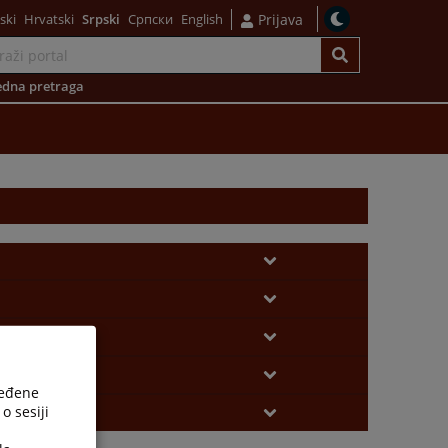
ski
Hrvatski
Srpski
Српски
English
Prijava
dna pretraga
ređene
o sesiji