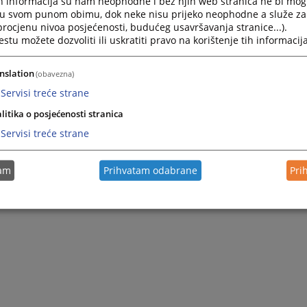
h informacija su nam neophodne i bez njih web stranica ne bi mog
i u svom punom obimu, dok neke nisu prijeko neophodne a služe z
 procjenu nivoa posjećenosti, budućeg usavršavanja stranice...).
tu možete dozvoliti ili uskratiti pravo na korištenje tih informacija
nslation
(obavezna)
Servisi treće strane
litika o posjećenosti stranica
Servisi treće strane
tam
Prihvatam odabrane
Pri