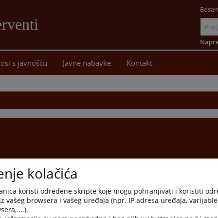
Bosan
rventi
Idi
na
Napre
sadržaj
osi s javnošću
Javne nabavke
Kontakt
enje kolačića
nica koristi određene skripte koje mogu pohranjivati i koristiti od
iz vašeg browsera i vašeg uređaja (npr. IP adresa uređaja, varijable 
era, ...).