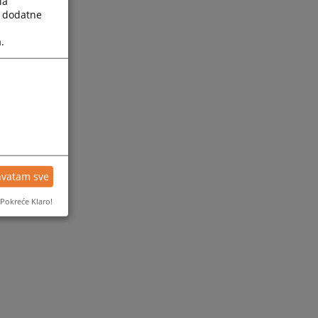
la
a dodatne
.
hvatam sve
Pokreće Klaro!