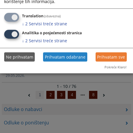
korištenje tih informacija.
Odluka o prihvatanju ponude putem direktnog sporazuma
Translation
(obavezna)
PREVENTA D.O.O
↓
2
Servisi treće strane
29.05.2026.
Analitika o posjećenosti stranica
Odluka o prihvatanju ponude putem direktnog sporazuma
↓
2
Servisi treće strane
DEZINSEKCIJA D.O.O
29.05.2026.
Ne prihvatam
Prihvatam odabrane
Prihvatam sve
Odluka o prihvatanju ponude putem direktnog sporazuma
Pokreće Klaro!
FOTO STUDIO
29.05.2026.
1 - 10 / 76
1
2
3
4
8
Odluke o nabavci
Odluke o poništenju