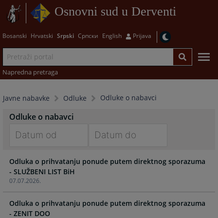
Osnovni sud u Derventi
Bosanski
Hrvatski
Srpski
Српски
English
Prijava
Napredna pretraga
Odluke o nabavci
Javne nabavke
Odluke
Odluke o nabavci
Navigate
Navigate
Odluka o prihvatanju ponude putem direktnog sporazuma
forward
forward
- SLUŽBENI LIST BiH
to
to
07.07.2026.
interact
interact
with
with
Odluka o prihvatanju ponude putem direktnog sporazuma
the
the
- ZENIT DOO
calendar
calendar