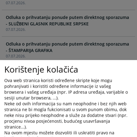
07.07.2026.
and
and
select
select
Odluka o prihvatanju ponude putem direktnog sporazuma
a
a
- SLUŽBENI GLASNIK REPUBLIKE SRPSKE
date.
date.
07.07.2026.
Press
Press
the
the
Odluka o prihvatanju ponude putem direktnog sporazuma
question
question
- ŠTAMPARIJA GRAFIKA
mark
mark
07.07.2026.
key
key
to
to
Korištenje kolačića
Odluka o izboru najpovoljnijeg ponuđača - PEĆI ZA
get
get
CENTRALNO GRIJANJE
the
the
Ova web stranica koristi određene skripte koje mogu
03.07.2026.
keyboard
keyboard
pohranjivati i koristiti određene informacije iz vašeg
browsera i vašeg uređaja (npr. IP adresa uređaja, varijable o
shortcuts
shortcuts
Odluka o pokretanju postupka javne nabavke -
sesiji unutar browsera, ...).
for
for
POSTROJENJE ZA CENTRALNO GRIJANJE NA PELET
Neke od ovih informacija su nam neophodne i bez njih web
changing
changing
18.06.2026.
stranica ne bi mogla fukcionisati u svom punom obimu, dok
dates.
dates.
neke nisu prijeko neophodne a služe za dodatne stvari (npr.
procjenu nivoa posjećenosti, budućeg usavršavanja
Odluka o prihvatanju ponude putem direktnog sporazuma
stranice...).
GATARIĆ DOO
Na ovom mjestu možete dozvoliti ili uskratiti pravo na
29.05.2026.