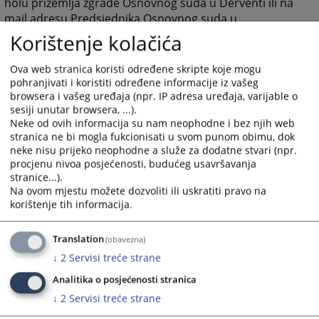
holu prizemlja zgrade Osnovnog suda u Derventi ili na
mail adresu Predsjednika Osnovnog suda u
Derventi sudije Zorana Lazića.
Korištenje kolačića
zoran.lazic@pravosudje.ba
Ova web stranica koristi određene skripte koje mogu
pohranjivati i koristiti određene informacije iz vašeg
browsera i vašeg uređaja (npr. IP adresa uređaja, varijable o
sesiji unutar browsera, ...).
3979
PREGLEDA
Neke od ovih informacija su nam neophodne i bez njih web
stranica ne bi mogla fukcionisati u svom punom obimu, dok
neke nisu prijeko neophodne a služe za dodatne stvari (npr.
procjenu nivoa posjećenosti, budućeg usavršavanja
stranice...).
Na ovom mjestu možete dozvoliti ili uskratiti pravo na
korištenje tih informacija.
Translation
(obavezna)
↓
2
Servisi treće strane
Analitika o posjećenosti stranica
↓
2
Servisi treće strane