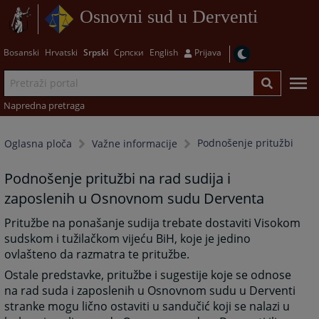
Osnovni sud u Derventi
Bosanski
Hrvatski
Srpski
Српски
English
Prijava
Napredna pretraga
Podnošenje pritužbi
Oglasna ploča
Važne informacije
Podnošenje pritužbi na rad sudija i
zaposlenih u Osnovnom sudu Derventa
Pritužbe na ponašanje sudija trebate dostaviti Visokom
sudskom i tužilačkom vijeću BiH, koje je jedino
ovlašteno da razmatra te pritužbe.
Ostale predstavke, pritužbe i sugestije koje se odnose
na rad suda i zaposlenih u Osnovnom sudu u Derventi
stranke mogu lično ostaviti u sandučić koji se nalazi u