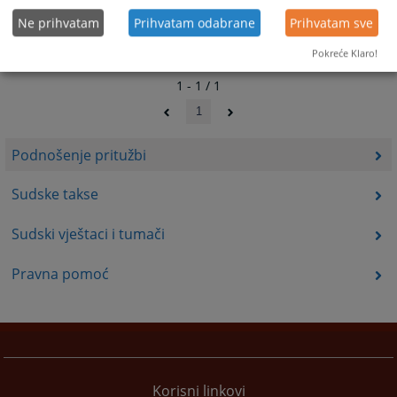
Ne prihvatam
Prihvatam odabrane
Prihvatam sve
Pokreće Klaro!
1 - 1 / 1
1
Podnošenje pritužbi
Sudske takse
Sudski vještaci i tumači
Pravna pomoć
Korisni linkovi