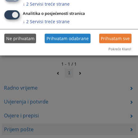
↓
2
Servisi treće strane
Analitika o posjećenosti stranica
↓
2
Servisi treće strane
Ne prihvatam
Prihvatam odabrane
Prihvatam sve
Pokreće Klaro!
1 - 1 / 1
1
Radno vrijeme
Uvjerenja i potvrde
Ovjere i prepisi
Prijem pošte