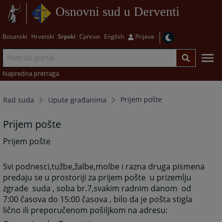
Osnovni sud u Derventi
Bosanski
Hrvatski
Srpski
Српски
English
Prijava
Napredna pretraga
Prijem pošte
Rad suda
Upute građanima
Prijem pošte
Prijem pošte
Svi podnesci,tužbe,žalbe,molbe i razna druga pismena
predaju se u prostoriji za prijem pošte u prizemlju
zgrade suda , soba br.7,svakim radnim danom od
7:00 časova do 15:00 časova , bilo da je pošta stigla
lično ili preporučenom pošiljkom na adresu: