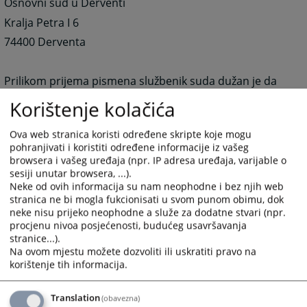
Osnovni sud u Derventi
Kralja Petra I 6
74400 Derventa
Prilikom prijema pismena službenik suda dužan je da
stranci izda potvrdu o prijemu.
Korištenje kolačića
Prilikom predaje dokumenta potrebno je platiti
propisanu sudsku taksu.
Ova web stranica koristi određene skripte koje mogu
pohranjivati i koristiti određene informacije iz vašeg
1649
PREGLEDA
browsera i vašeg uređaja (npr. IP adresa uređaja, varijable o
sesiji unutar browsera, ...).
Neke od ovih informacija su nam neophodne i bez njih web
stranica ne bi mogla fukcionisati u svom punom obimu, dok
neke nisu prijeko neophodne a služe za dodatne stvari (npr.
procjenu nivoa posjećenosti, budućeg usavršavanja
stranice...).
Na ovom mjestu možete dozvoliti ili uskratiti pravo na
korištenje tih informacija.
Translation
(obavezna)