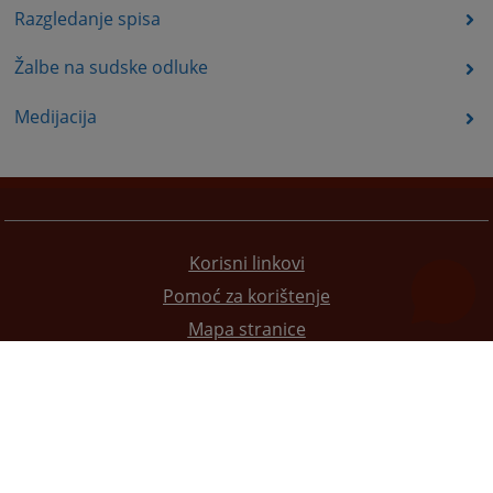
Razgledanje spisa
Žalbe na sudske odluke
Medijacija
Korisni linkovi
Pomoć za korištenje
Mapa stranice
Pravila privatnosti
Redizajn web stranice je finansirala Evropska unija. Za njen sadržaj isključivo je odgovorno