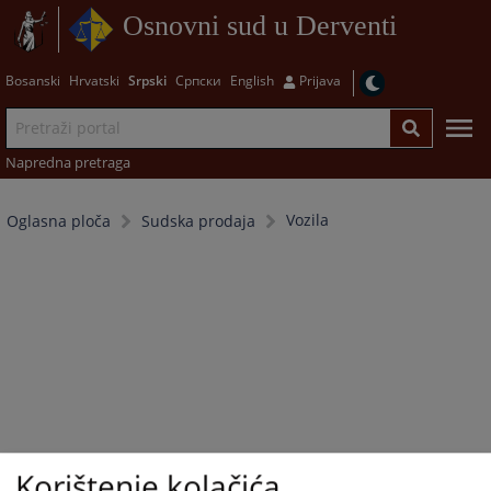
Osnovni sud u Derventi
Bosanski
Hrvatski
Srpski
Српски
English
Prijava
Napredna pretraga
Vozila
Oglasna ploča
Sudska prodaja
Korištenje kolačića