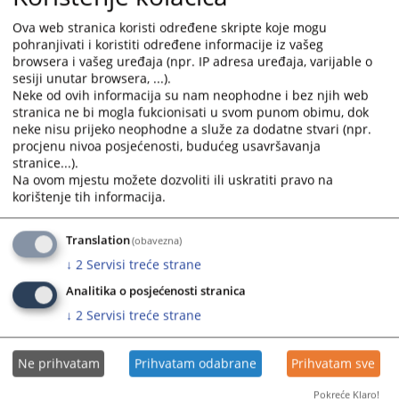
Ova web stranica koristi određene skripte koje mogu
pohranjivati i koristiti određene informacije iz vašeg
browsera i vašeg uređaja (npr. IP adresa uređaja, varijable o
sesiji unutar browsera, ...).
Neke od ovih informacija su nam neophodne i bez njih web
stranica ne bi mogla fukcionisati u svom punom obimu, dok
Trenutno nema vijesti
neke nisu prijeko neophodne a služe za dodatne stvari (npr.
procjenu nivoa posjećenosti, budućeg usavršavanja
stranice...).
Na ovom mjestu možete dozvoliti ili uskratiti pravo na
korištenje tih informacija.
Translation
(obavezna)
↓
2
Servisi treće strane
Analitika o posjećenosti stranica
↓
2
Servisi treće strane
Ne prihvatam
Prihvatam odabrane
Prihvatam sve
Pokreće Klaro!