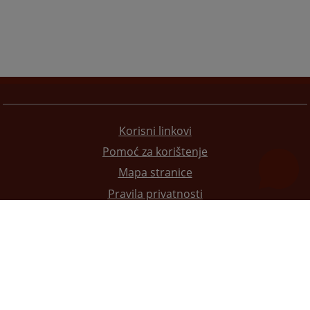
Korisni linkovi
Pomoć za korištenje
Mapa stranice
Pravila privatnosti
Redizajn web stranice je finansirala Evropska unija. Za njen sadržaj isključivo je odgovorno
Visoko sudsko i tužilačko vijeće BiH i ona ne odražava nužno stavove Evropske unije.