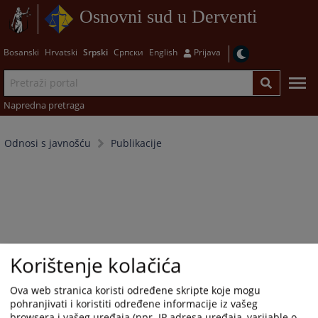
Osnovni sud u Derventi
Bosanski
Hrvatski
Srpski
Српски
English
Prijava
Napredna pretraga
Odnosi s javnošću
Publikacije
Korištenje kolačića
Ova web stranica koristi određene skripte koje mogu
pohranjivati i koristiti određene informacije iz vašeg
browsera i vašeg uređaja (npr. IP adresa uređaja, varijable o