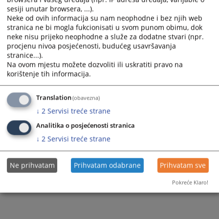
sesiji unutar browsera, ...).
Neke od ovih informacija su nam neophodne i bez njih web
stranica ne bi mogla fukcionisati u svom punom obimu, dok
neke nisu prijeko neophodne a služe za dodatne stvari (npr.
procjenu nivoa posjećenosti, budućeg usavršavanja
Trenutno nema vijesti
stranice...).
Na ovom mjestu možete dozvoliti ili uskratiti pravo na
korištenje tih informacija.
Translation
(obavezna)
↓
2
Servisi treće strane
Analitika o posjećenosti stranica
↓
2
Servisi treće strane
Ne prihvatam
Prihvatam odabrane
Prihvatam sve
Pokreće Klaro!