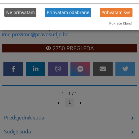
Ne prihvatam
Prihvatam odabrane
Prihvatam sve
Svakog od gore navedenih şlužbenika i namještenika
Pokreće Klaro!
možete kontaktirati putem E-maila tako da kucate
ime.prezime@pravosudje.ba
.
2750
PREGLEDA
1 - 1 / 1
1
Predsjednik suda
Sudije suda