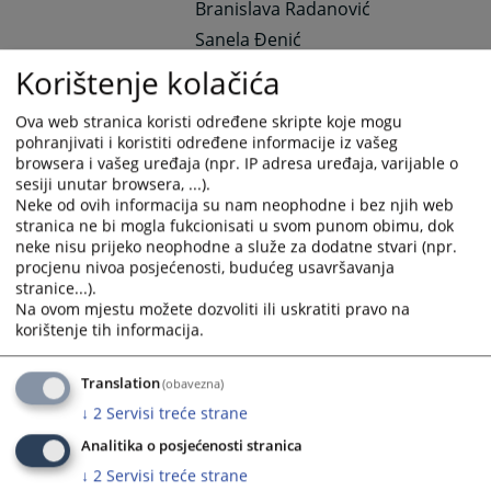
Branislava Radanović
Sanela Đenić
Selma Tabaković
Korištenje kolačića
Željana Pijetlović
Ova web stranica koristi određene skripte koje mogu
Vanja Nikolić
pohranjivati i koristiti određene informacije iz vašeg
Daliborka Stevanović-Savić
browsera i vašeg uređaja (npr. IP adresa uređaja, varijable o
sesiji unutar browsera, ...).
Volonteri :
-
Neke od ovih informacija su nam neophodne i bez njih web
Referent izvršenja:
Dalibor Gvozdić
stranica ne bi mogla fukcionisati u svom punom obimu, dok
neke nisu prijeko neophodne a služe za dodatne stvari (npr.
procjenu nivoa posjećenosti, budućeg usavršavanja
Ložač centralnog grijanja-kućni majstor:
Zoran
stranice...).
Blagojčić
Na ovom mjestu možete dozvoliti ili uskratiti pravo na
korištenje tih informacija.
Referent na informacionom šalteru - vozač :
Siniša
Tepić
Translation
(obavezna)
Radnik na održavanju čistoće:
Dragica
↓
2
Servisi treće strane
Đekić
IKT Službenik:
Dragan
Analitika o posjećenosti stranica
Milinković
↓
2
Servisi treće strane