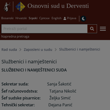
Osnovni sud u Derventi
Bosanski
Hrvatski
Srpski
Српски
English
Prijava
Napredna pretraga
Službenici i namještenici
Rad suda
Zaposleni u sudu
Službenici i namještenici
SLUŽBENICI I NAMJEŠTENICI SUDA
Sekretar suda:
Sanja Šakotić
Šef računovodstva:
Tatjana Nikolić
Šef sudske pisarnice:
Željka Simić
Tehnički sekretar:
Dejana Panić