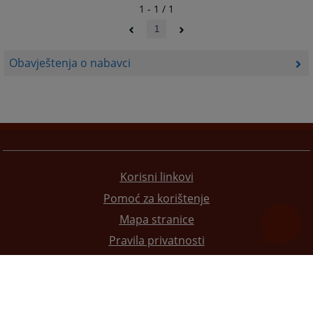
1 - 1 / 1
1
Obavještenja o nabavci
Korisni linkovi
Pomoć za korištenje
Mapa stranice
Pravila privatnosti