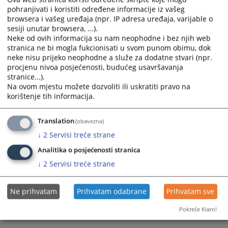
pohranjivati i koristiti određene informacije iz vašeg
calendar
calendar
browsera i vašeg uređaja (npr. IP adresa uređaja, varijable o
and
and
sesiji unutar browsera, ...).
select
select
Neke od ovih informacija su nam neophodne i bez njih web
a
a
stranica ne bi mogla fukcionisati u svom punom obimu, dok
date.
date.
neke nisu prijeko neophodne a služe za dodatne stvari (npr.
Press
Press
procjenu nivoa posjećenosti, budućeg usavršavanja
the
the
stranice...).
Na ovom mjestu možete dozvoliti ili uskratiti pravo na
question
question
korištenje tih informacija.
mark
mark
key
key
to
to
Translation
(obavezna)
get
get
↓
2
Servisi treće strane
the
the
Analitika o posjećenosti stranica
keyboard
keyboard
↓
2
Servisi treće strane
shortcuts
shortcuts
for
for
changing
changing
Ne prihvatam
Prihvatam odabrane
Prihvatam sve
dates.
dates.
Pokreće Klaro!