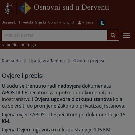
Osnovni sud u Derventi
Bosanski
Hrvatski
Srpski
Српски
English
Prijava
Napredna pretraga
Ovjere i prepisi
Rad suda
Upute građanima
Ovjere i prepisi
U sudu se trenutno radi
nadovjera
dokumenata
APOSTILLE
pečatom za upotrebu dokumenata u
inostranstvu i
Ovjera ugovora o otkupu stanova
koja
će se vršiti do promjene Zakona o privatizaciji stanova.
Cijena ovjere APOSTILLE pečatom po dokumentu je 15
KM.
Cijena Ovjere ugovora o otkupu stana je 105 KM.