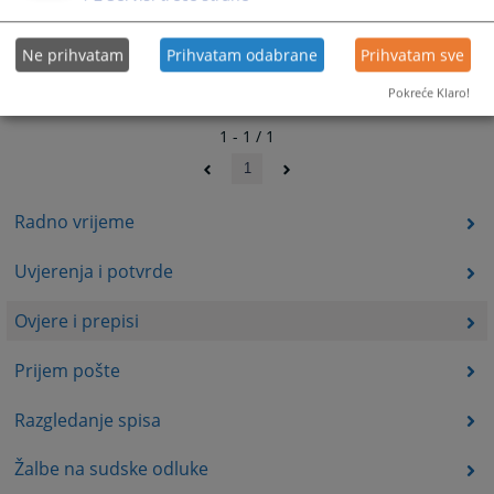
Ne prihvatam
Prihvatam odabrane
Prihvatam sve
Pokreće Klaro!
1 - 1 / 1
1
Radno vrijeme
Uvjerenja i potvrde
Ovjere i prepisi
Prijem pošte
Razgledanje spisa
Žalbe na sudske odluke