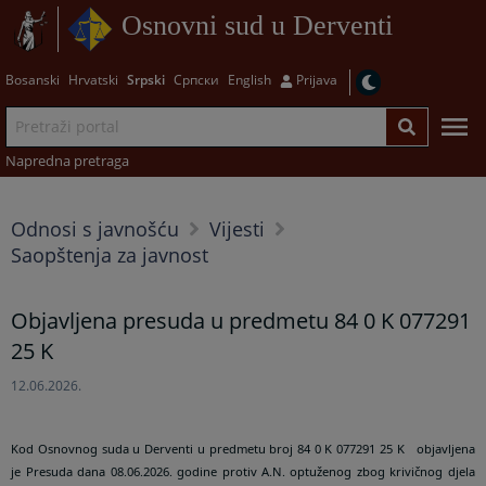
Osnovni sud u Derventi
Bosanski
Hrvatski
Srpski
Српски
English
Prijava
Napredna pretraga
Odnosi s javnošću
Vijesti
Saopštenja za javnost
Objavljena presuda u predmetu 84 0 K 077291
25 K
12.06.2026.
Kod Osnovnog suda u Derventi u predmetu broj 84 0 K 077291 25 K objavljena
je Presuda dana 08.06.2026. godine protiv A.N. optuženog zbog krivičnog djela