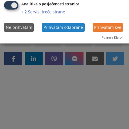
Analitika o posjećenosti stranica
Prikazana vijest je na
:
Srpski jezik
↓
2
Servisi treće strane
61
PREGLEDA
Ne prihvatam
Prihvatam odabrane
Prihvatam sve
Pokreće Klaro!