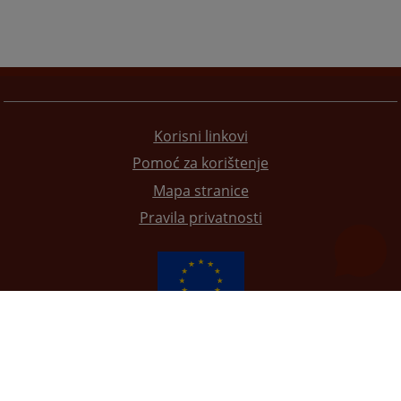
Korisni linkovi
Pomoć za korištenje
Mapa stranice
Pravila privatnosti
Redizajn web stranice je finansirala Evropska unija. Za njen sadržaj isključivo je odgovorno
Visoko sudsko i tužilačko vijeće BiH i ona ne odražava nužno stavove Evropske unije.