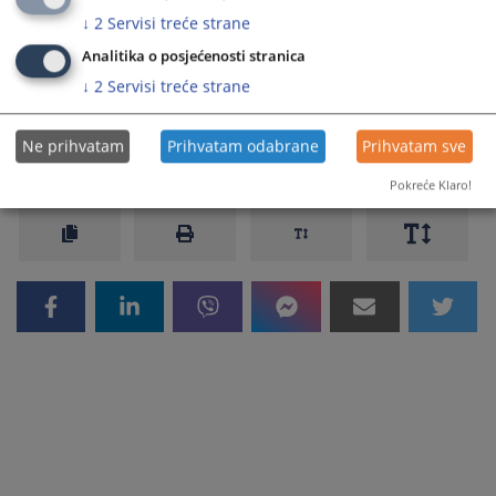
prinudnog izvršenja
↓
2
Servisi treće strane
Analitika o posjećenosti stranica
↓
2
Servisi treće strane
Prikazana vijest je na
:
Srpski jezik
Ne prihvatam
Prihvatam odabrane
Prihvatam sve
78
PREGLEDA
Pokreće Klaro!