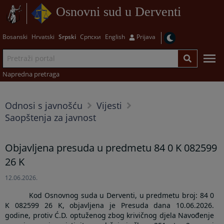
Osnovni sud u Derventi
Bosanski
Hrvatski
Srpski
Српски
English
Prijava
Napredna pretraga
Odnosi s javnošću
Vijesti
Saopštenja za javnost
Objavljena presuda u predmetu 84 0 K 082599
26 K
12.06.2026.
Kod Osnovnog suda u Derventi, u predmetu broj:
84 0
K 082599 26 K,
objavljena je Presuda dana
10.06.2026
.
godine, protiv Ć.D. optuženog
zbog
krivičnog djela
Navođenje