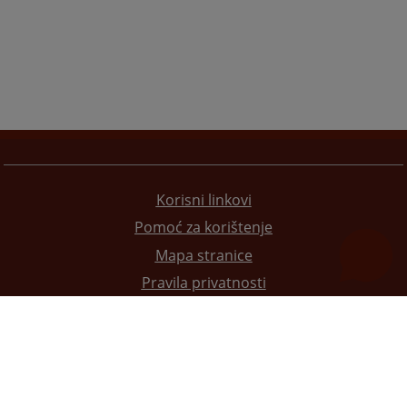
Korisni linkovi
Pomoć za korištenje
Mapa stranice
Pravila privatnosti
Redizajn web stranice je finansirala Evropska unija. Za njen sadržaj isključivo je odgovorno
Visoko sudsko i tužilačko vijeće BiH i ona ne odražava nužno stavove Evropske unije.