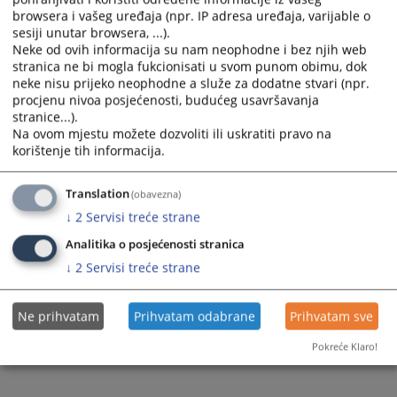
Prateći dokumenti
browsera i vašeg uređaja (npr. IP adresa uređaja, varijable o
sesiji unutar browsera, ...).
Odluka o direktnom sporazumu za nabavku skenera -
Neke od ovih informacija su nam neophodne i bez njih web
BIRO COMMERCE
stranica ne bi mogla fukcionisati u svom punom obimu, dok
neke nisu prijeko neophodne a služe za dodatne stvari (npr.
procjenu nivoa posjećenosti, budućeg usavršavanja
stranice...).
78
PREGLEDA
Na ovom mjestu možete dozvoliti ili uskratiti pravo na
korištenje tih informacija.
Translation
(obavezna)
↓
2
Servisi treće strane
Analitika o posjećenosti stranica
↓
2
Servisi treće strane
Ne prihvatam
Prihvatam odabrane
Prihvatam sve
Pokreće Klaro!