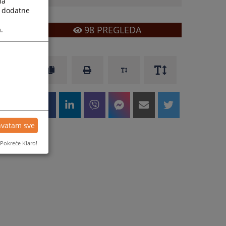
la
a dodatne
98
PREGLEDA
.
hvatam sve
Pokreće Klaro!