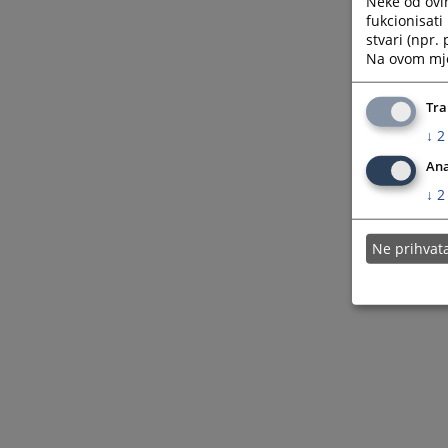
Neke od ovi
fukcionisat
stvari (npr.
Na ovom mjes
Tra
↓
2
Ana
↓
2
Ne prihva