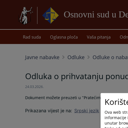
Osnovni sud u De
Rad suda
Oglasna ploča
Vaša pitanja
Odn
Javne nabavke
Odluke
Odluke o naba
Odluka o prihvatanju ponu
24.03.2026.
Dokument možete preuzeti u "Pratećim dokumentima
Korišt
Prikazana vijest je na
:
Srpski jezik
Ova web stra
informacije 
unutar brows