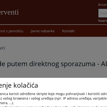
Bosan
rventi
Idi
na
Napre
sadržaj
osi s javnošću
Javne nabavke
Kontakt
vci
de putem direktnog sporazuma - 
".
enje kolačića
nica koristi određene skripte koje mogu pohranjivati i koristiti od
iz vašeg browsera i vašeg uređaja (npr. IP adresa uređaja, varijable 
era, ...).