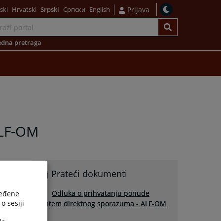
ski
Hrvatski
Srpski
Српски
English
Prijava
dna pretraga
ALF-OM
Prateći dokumenti
Odluka o prihvatanju ponude
ređene
o sesiji
putem direktnog sporazuma - ALF-OM