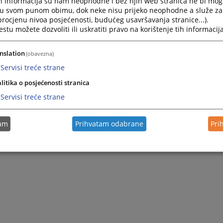
h informacija su nam neophodne i bez njih web stranica ne bi mog
i u svom punom obimu, dok neke nisu prijeko neophodne a služe z
 procjenu nivoa posjećenosti, budućeg usavršavanja stranice...).
tu možete dozvoliti ili uskratiti pravo na korištenje tih informacija
nslation
(obavezna)
Servisi treće strane
litika o posjećenosti stranica
Servisi treće strane
tam
Prihvatam odabrane
Pri