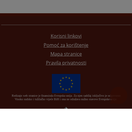
Korisni linkovi
Pomoć za korištenje
Mapa stranice
Pravila privatnosti
Redizajn web stranice je finansirala Evropska unija. Za njen sadržaj isključivo je odgovorno
Visoko sudsko i tužilačko vijeće BiH i ona ne odražava nužno stavove Evropske unije.
© 2021
Visoki sudski i tužilački savjet