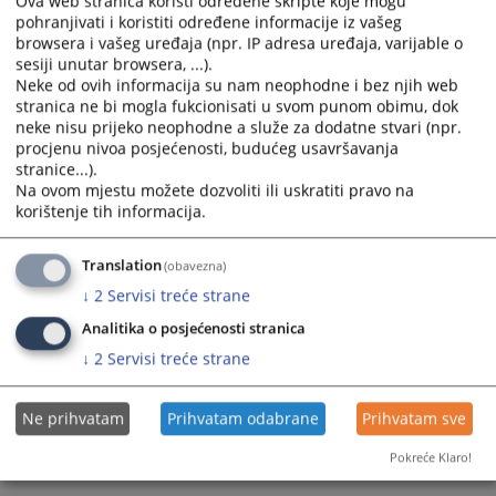
Ova web stranica koristi određene skripte koje mogu
komunikaciji sa korisnicima i svim zainteresovanim licima da
pohranjivati i koristiti određene informacije iz vašeg
dođu što brže i jednostavnije do željenih informacija, te
uspostavimo što transparentniji i efikasniji rad našeg suda i
browsera i vašeg uređaja (npr. IP adresa uređaja, varijable o
pravosudnog sistema u cjelini, želim Vam dobrodošlicu na
sesiji unutar browsera, ...).
zvaničnu veb stranicu Osnovnog suda u Derventi.
Neke od ovih informacija su nam neophodne i bez njih web
stranica ne bi mogla fukcionisati u svom punom obimu, dok
Očekujem da će svi zainteresovani pronaći potrebne
neke nisu prijeko neophodne a služe za dodatne stvari (npr.
informacije koje se tiču našeg načina rada, organizacije i
procjenu nivoa posjećenosti, budućeg usavršavanja
nadležnosti Osnovnog suda Derventa, kao i informacije o
stranice...).
sudskim procedurama, koje će siguran sam pomoći vam u
lakšem i jednostavnijem ostvarivanja vaših prava, pred našim
Na ovom mjestu možete dozvoliti ili uskratiti pravo na
sudom.
korištenje tih informacija.
Jedan od prioriteta mog programa i rada za period od
Translation
(obavezna)
17.07.2023. godine do 17.07.2027. godine jeste približiti i
poboljšati javnost rada suda, opravdati povjerenje građana u
↓
2
Servisi treće strane
obzir uzeti sve Vaše sugestije, primjedbe, te u tom smislu
osnovni cilj i zadatak mog programa rada jeste obezbjeđenje
Analitika o posjećenosti stranica
pravednog i efikasnog sistema pravde koji će se zasnivati na
osnovnim principima vladavine prava, primjenjujući osnovna
↓
2
Servisi treće strane
načela, a to je da sud bude nezavisan i efikasan koji će
blagovremeno ispunjavati svoje zadatke uz primjenu i
poštovanje zakona.
Ne prihvatam
Prihvatam odabrane
Prihvatam sve
Pokreće Klaro!
Predsjednik Osnovnog suda u Derventi