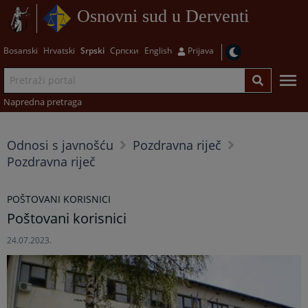
Osnovni sud u Derventi
Bosanski
Hrvatski
Srpski
Српски
English
Prijava
Napredna pretraga
Odnosi s javnošću
Pozdravna riječ
Pozdravna riječ
POŠTOVANI KORISNICI
Poštovani korisnici
24.07.2023.