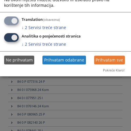
korištenje tih informacija.
84 0 P 081344 26 P
84 0 Pr 083102 26 Pr
Translation
(obavezna)
84 0 Pr 082645 26 Pr
↓
2
Servisi treće strane
84 0 Mal 079645 25 Mal
Analitika o posjećenosti stranica
84 0 O 082224 26 O
↓
2
Servisi treće strane
84 0 I 078948 25 Kom
84 0 I 072631 23 Kom
Ne prihvatam
Prihvatam odabrane
Prihvatam sve
84 0 I 076259 24 Kom
Pokreće Klaro!
84 0 O 083198 26 O
84 0 P 077316 24 P
84 0 I 075968 24 Kom
84 0 I 077951 25 I
84 0 I 076146 24 Kom
84 0 P 080965 25 P
84 0 P 082140 26 P
84 0 I 078441 25 I