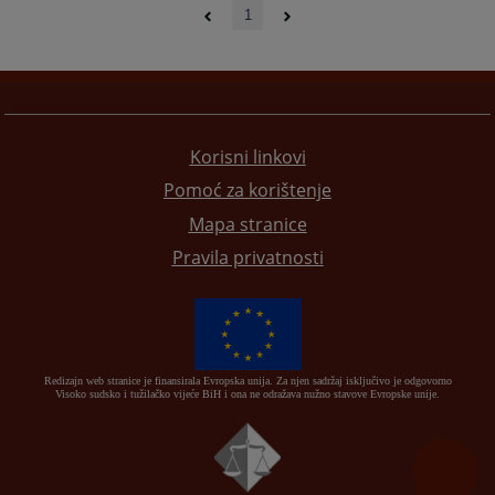
1
Korisni linkovi
Pomoć za korištenje
Mapa stranice
Pravila privatnosti
Redizajn web stranice je finansirala Evropska unija. Za njen sadržaj isključivo je odgovorno
Visoko sudsko i tužilačko vijeće BiH i ona ne odražava nužno stavove Evropske unije.