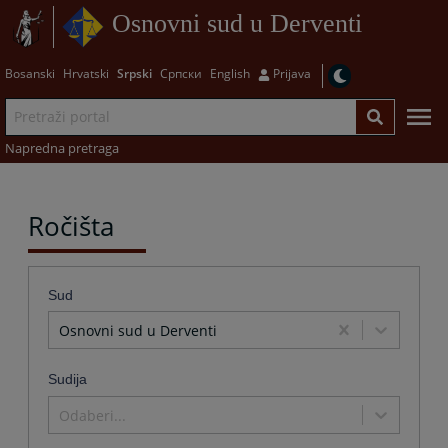
Osnovni sud u Derventi
Bosanski
Hrvatski
Srpski
Српски
English
Prijava
Napredna pretraga
Ročišta
Sud
Osnovni sud u Derventi
Sudija
Odaberi...