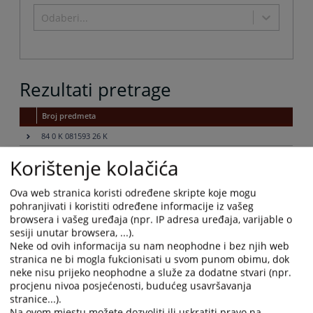
shortcuts
to
Odaberi...
for
get
changing
the
dates.
keyboard
shortcuts
for
Rezultati pretrage
changing
dates.
Broj predmeta
84 0 K 081593 26 K
84 0 O 083159 26 O
Korištenje kolačića
84 0 Pr 082820 26 Pr
Ova web stranica koristi određene skripte koje mogu
84 0 Pr 083058 26 Pr
pohranjivati i koristiti određene informacije iz vašeg
84 0 Pr 082907 26 Pr
browsera i vašeg uređaja (npr. IP adresa uređaja, varijable o
sesiji unutar browsera, ...).
84 0 O 083179 26 O
Neke od ovih informacija su nam neophodne i bez njih web
84 0 Pr 083182 26 Pr
stranica ne bi mogla fukcionisati u svom punom obimu, dok
neke nisu prijeko neophodne a služe za dodatne stvari (npr.
84 0 Pr 082499 26 Pr
procjenu nivoa posjećenosti, budućeg usavršavanja
84 0 Pr 082505 26 Pr
stranice...).
Na ovom mjestu možete dozvoliti ili uskratiti pravo na
84 0 Pr 083061 26 Pr